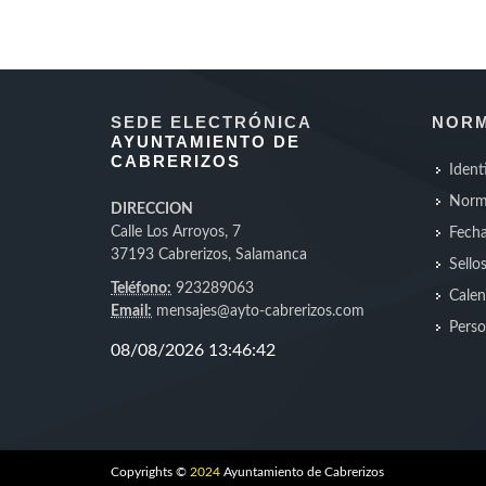
SEDE ELECTRÓNICA
NORM
AYUNTAMIENTO DE
CABRERIZOS
Ident
Norm
DIRECCION
Calle Los Arroyos, 7
Fecha
37193 Cabrerizos, Salamanca
Sello
Teléfono:
923289063
Calen
Email:
mensajes@ayto-cabrerizos.com
Perso
Copyrights ©
2024
Ayuntamiento de Cabrerizos